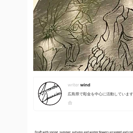
wind
広島県で彫金を中心に活動しています。 I am activ
Draft with spring, summer, autumn and winter flowers arranged and com