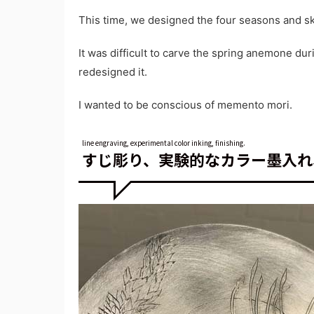
This time, we designed the four seasons and sku
It was difficult to carve the spring anemone du
redesigned it.
I wanted to be conscious of memento mori.
line engraving, experimental color inking, finishing.
すじ彫り、実験的なカラー墨入れ