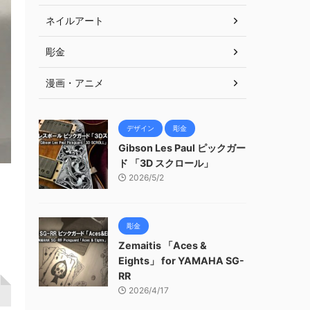
ネイルアート
彫金
漫画・アニメ
デザイン
彫金
Gibson Les Paul ピックガー
ド 「3D スクロール」
2026/5/2
彫金
Zemaitis 「Aces &
Eights」 for YAMAHA SG-
RR
2026/4/17