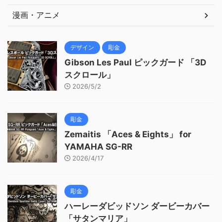
漫画・アニメ
デザイン
彫金
Gibson Les Paul ピックガード 「3D
スクロール」
2026/5/2
彫金
Zemaitis 「Aces & Eights」 for
YAMAHA SG-RR
2026/4/17
彫金
ハーレーダビッドソン ダービーカバー
「サタンマリア」