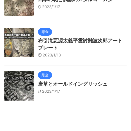
2023/1/17
彫金
布引滝悪源太義平霊討難波次郎アート
プレート
2023/1/13
彫金
唐草とオールドイングリッシュ
2023/1/17