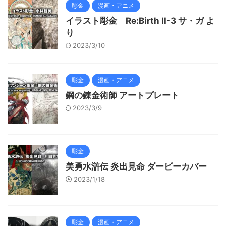
彫金
漫画・アニメ
イラスト彫金 Re:Birth II-3 サ・ガ よ
り
2023/3/10
彫金
漫画・アニメ
鋼の錬金術師 アートプレート
2023/3/9
彫金
美勇水滸伝 炎出見命 ダービーカバー
2023/1/18
彫金
漫画・アニメ